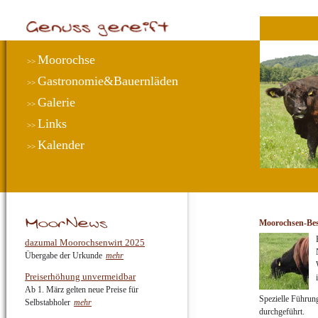
Moorochse
>>
Gastronomie&Bauernläden
>>
Galerie
>>
Links
>>
Kalender
>>
Moorochsen-Bes
dazumal Moorochsenwirt 2025
Übergabe der Urkunde
mehr
Preiserhöhung unvermeidbar
Ab 1. März gelten neue Preise für
Spezielle Führun
Selbstabholer
mehr
durchgeführt.