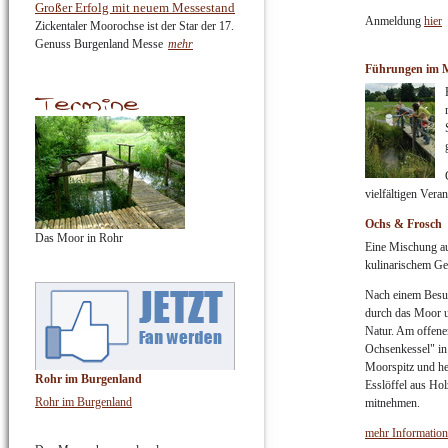
Großer Erfolg mit neuem Messestand
Anmeldung
hier
Zickentaler Moorochse ist der Star der 17.
Genuss Burgenland Messe
mehr
Führungen im 
vielfältigen Ver
Ochs & Frosch
Das Moor in Rohr
Eine Mischung au
kulinarischem Ge
Nach einem Besu
durch das Moor un
Natur. Am offene
Ochsenkessel" in 
Moorspitz und he
Rohr im Burgenland
Esslöffel aus Ho
Rohr im Burgenland
mitnehmen.
mehr Information