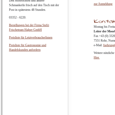
Den Moorochsen und andere
zur Anmeldung
Schmankerln frisch auf den Tisch mit der
Post in spätestens 48 Stunden.
03352 - 6220.
Bestellungen bei der Firma Stefri
Montag bis Freita
Frischeteam Halper GmbH
Leiter der Moorb
Fax +43 (0) 332
Preisliste für LetztverbraucherInnen
7551 Rohr, Num
Preisliste für Gastronomie und
e-Mail:
fuehrung(
Handelskunden anfordern
Weitere nützlich
Hier
.